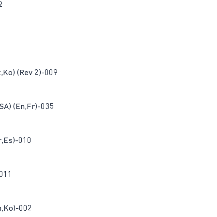
2
,Ko) (Rev 2)-009
SA) (En,Fr)-035
r,Es)-010
-011
h,Ko)-002